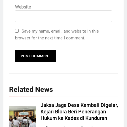
Website
Save my name, email, and website in this
browser for the next time I comment.
5
Related News
65 Siswa SD Negeri Jetak
Kunduran Tetap Semangat KBM
di Rumah Warga Saat Sekolah
SEKOLAH
Jaksa Jaga Desa Kembali Digelar,
Direvitalisasi
Kejari Blora Beri Penerangan
Hukum ke Kades di Kunduran
6
Proyek Pasar Ngawen Blora