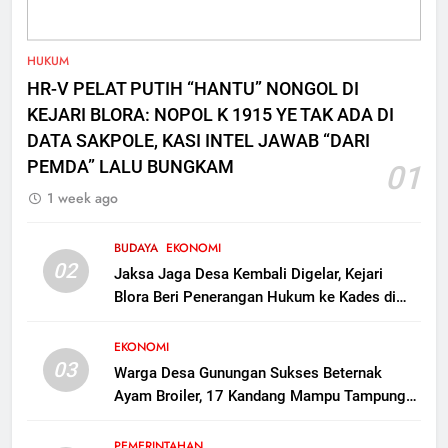
Polres Blora Tetapkan 1
Tersangka Kasus Oplosan LPG
Subsidi di Kunduran, 3 Buronan
KRIMINAL
HUKUM
Masih Diburu
HR-V PELAT PUTIH “HANTU” NONGOL DI
8
KEJARI BLORA: NOPOL K 1915 YE TAK ADA DI
Gerebek Oplosan LPG di
DATA SAKPOLE, KASI INTEL JAWAB “DARI
Kunduran Blora, 806 Tabung
PEMDA” LALU BUNGKAM
01
Disita tapi Belum Ada Tersangka
KRIMINAL
1 week ago
BUDAYA
EKONOMI
02
Jaksa Jaga Desa Kembali Digelar, Kejari
Blora Beri Penerangan Hukum ke Kades di
Kunduran
EKONOMI
03
Warga Desa Gunungan Sukses Beternak
Ayam Broiler, 17 Kandang Mampu Tampung
160 Ribu Ekor Dorong Ekonomi Desa
PEMERINTAHAN