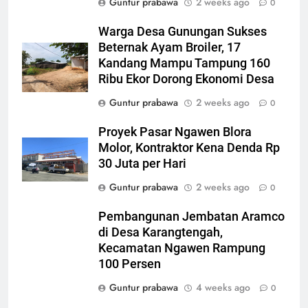
Guntur prabawa
2 weeks ago
0
Molor, Kontraktor Kena Denda
Rp 30 Juta per Hari
Warga Desa Gunungan Sukses
EKONOMI
Beternak Ayam Broiler, 17
Kandang Mampu Tampung 160
7
Ribu Ekor Dorong Ekonomi Desa
Polres Blora Tetapkan 1
Guntur prabawa
2 weeks ago
0
Tersangka Kasus Oplosan LPG
Subsidi di Kunduran, 3 Buronan
KRIMINAL
Proyek Pasar Ngawen Blora
Masih Diburu
Molor, Kontraktor Kena Denda Rp
8
30 Juta per Hari
Gerebek Oplosan LPG di
Guntur prabawa
2 weeks ago
0
Kunduran Blora, 806 Tabung
Disita tapi Belum Ada Tersangka
KRIMINAL
Pembangunan Jembatan Aramco
di Desa Karangtengah,
Kecamatan Ngawen Rampung
1
100 Persen
HR-V PELAT PUTIH “HANTU”
NONGOL DI KEJARI BLORA:
Guntur prabawa
4 weeks ago
0
NOPOL K 1915 YE TAK ADA DI
HUKUM