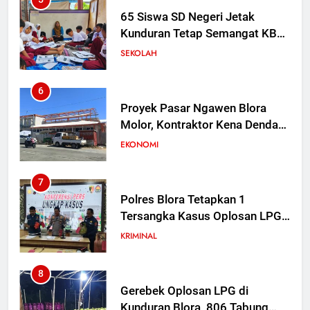
65 Siswa SD Negeri Jetak
Kunduran Tetap Semangat KBM
di Rumah Warga Saat Sekolah
SEKOLAH
Direvitalisasi
6
Proyek Pasar Ngawen Blora
Molor, Kontraktor Kena Denda
Rp 30 Juta per Hari
EKONOMI
7
Polres Blora Tetapkan 1
Tersangka Kasus Oplosan LPG
Subsidi di Kunduran, 3 Buronan
KRIMINAL
Masih Diburu
8
Gerebek Oplosan LPG di
Kunduran Blora, 806 Tabung