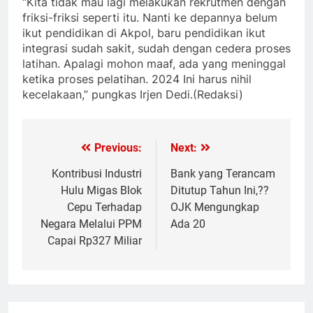
“Kita tidak mau lagi melakukan rekrutmen dengan
friksi-friksi seperti itu. Nanti ke depannya belum
ikut pendidikan di Akpol, baru pendidikan ikut
integrasi sudah sakit, sudah dengan cedera proses
latihan. Apalagi mohon maaf, ada yang meninggal
ketika proses pelatihan. 2024 Ini harus nihil
kecelakaan,” pungkas Irjen Dedi.
(Redaksi)
Previous:
Next:
Post
navigation
Kontribusi Industri
Bank yang Terancam
Hulu Migas Blok
Ditutup Tahun Ini,??
Cepu Terhadap
OJK Mengungkap
Negara Melalui PPM
Ada 20
Capai Rp327 Miliar