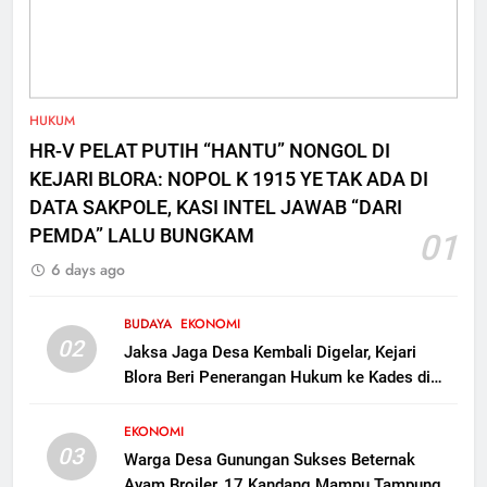
7
Polres Blora Tetapkan 1
Tersangka Kasus Oplosan LPG
Subsidi di Kunduran, 3 Buronan
KRIMINAL
HUKUM
Masih Diburu
HR-V PELAT PUTIH “HANTU” NONGOL DI
8
KEJARI BLORA: NOPOL K 1915 YE TAK ADA DI
Gerebek Oplosan LPG di
DATA SAKPOLE, KASI INTEL JAWAB “DARI
Kunduran Blora, 806 Tabung
PEMDA” LALU BUNGKAM
01
Disita tapi Belum Ada Tersangka
KRIMINAL
6 days ago
BUDAYA
EKONOMI
02
Jaksa Jaga Desa Kembali Digelar, Kejari
Blora Beri Penerangan Hukum ke Kades di
Kunduran
EKONOMI
03
Warga Desa Gunungan Sukses Beternak
Ayam Broiler, 17 Kandang Mampu Tampung