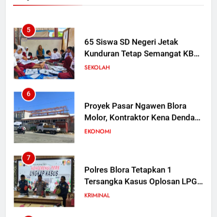
5
65 Siswa SD Negeri Jetak
Kunduran Tetap Semangat KBM
di Rumah Warga Saat Sekolah
SEKOLAH
Direvitalisasi
6
Proyek Pasar Ngawen Blora
Molor, Kontraktor Kena Denda
Rp 30 Juta per Hari
EKONOMI
7
Polres Blora Tetapkan 1
Tersangka Kasus Oplosan LPG
Subsidi di Kunduran, 3 Buronan
KRIMINAL
Masih Diburu
8