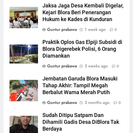
Jaksa Jaga Desa Kembali Digelar,
6
Kejari Blora Beri Penerangan
Proyek Pasar Ngawen Blora
Hukum ke Kades di Kunduran
Molor, Kontraktor Kena Denda
Rp 30 Juta per Hari
Guntur prabawa
1 week ago
EKONOMI
0
Praktik Oplos Gas Elpiji Subsidi di
7
Blora Digerebek Polisi, 6 Orang
Polres Blora Tetapkan 1
Diamankan
Tersangka Kasus Oplosan LPG
Guntur prabawa
3 weeks ago
0
Subsidi di Kunduran, 3 Buronan
KRIMINAL
Masih Diburu
Jembatan Garuda Blora Masuki
8
Tahap Akhir: Tampil Megah
Berbalut Warna Merah Putih
Gerebek Oplosan LPG di
Kunduran Blora, 806 Tabung
Guntur prabawa
3 months ago
0
Disita tapi Belum Ada Tersangka
KRIMINAL
Sudah Ditipu Satpam Dan
Dihamili Gadis Desa DiBlora Tak
1
Berdaya
HR-V PELAT PUTIH “HANTU”