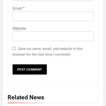
Email
*
Website
Save my name, email, and website in this
browser for the next time I comment.
5
65 Siswa SD Negeri Jetak
Kunduran Tetap Semangat KBM
Related News
di Rumah Warga Saat Sekolah
SEKOLAH
Direvitalisasi