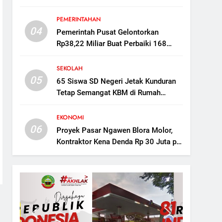
Mampu Tampung 160 Ribu Ekor
Dorong Ekonomi Desa
PEMERINTAHAN
04
Pemerintah Pusat Gelontorkan
Rp38,22 Miliar Buat Perbaiki 168
Titik Irigasi di Blora
SEKOLAH
05
65 Siswa SD Negeri Jetak Kunduran
Tetap Semangat KBM di Rumah
Warga Saat Sekolah Direvitalisasi
EKONOMI
06
Proyek Pasar Ngawen Blora Molor,
Kontraktor Kena Denda Rp 30 Juta per
Hari