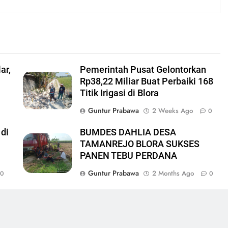
ar,
Pemerintah Pusat Gelontorkan
Rp38,22 Miliar Buat Perbaiki 168
Titik Irigasi di Blora
Guntur Prabawa
2 Weeks Ago
0
0
 di
BUMDES DAHLIA DESA
TAMANREJO BLORA SUKSES
PANEN TEBU PERDANA
Guntur Prabawa
2 Months Ago
0
0