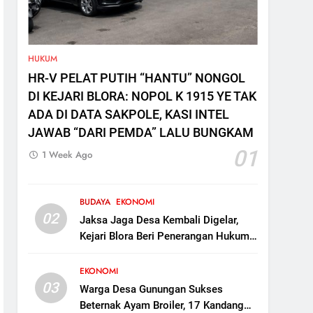
HUKUM
HR-V PELAT PUTIH “HANTU” NONGOL
DI KEJARI BLORA: NOPOL K 1915 YE TAK
ADA DI DATA SAKPOLE, KASI INTEL
JAWAB “DARI PEMDA” LALU BUNGKAM
01
1 Week Ago
BUDAYA
EKONOMI
02
Jaksa Jaga Desa Kembali Digelar,
Kejari Blora Beri Penerangan Hukum
ke Kades di Kunduran
EKONOMI
03
Warga Desa Gunungan Sukses
Beternak Ayam Broiler, 17 Kandang