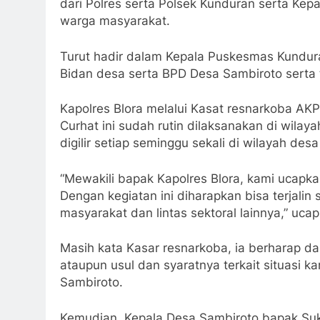
dari Polres serta Polsek Kunduran serta Ke
warga masyarakat.
Turut hadir dalam Kepala Puskesmas Kundura
Bidan desa serta BPD Desa Sambiroto serta
Kapolres Blora melalui Kasat resnarkoba AK
Curhat ini sudah rutin dilaksanakan di wila
digilir setiap seminggu sekali di wilayah de
“Mewakili bapak Kapolres Blora, kami ucapka
Dengan kegiatan ini diharapkan bisa terjalin 
masyarakat dan lintas sektoral lainnya,” uca
Masih kata Kasar resnarkoba, ia berharap 
ataupun usul dan syaratnya terkait situasi 
Sambiroto.
Kemudian, Kepala Desa Sambiroto bapak Su