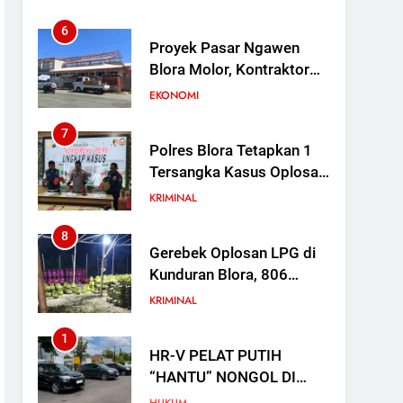
Saat Sekolah Direvitalisasi
6
Proyek Pasar Ngawen
Blora Molor, Kontraktor
Kena Denda Rp 30 Juta
EKONOMI
per Hari
7
Polres Blora Tetapkan 1
Tersangka Kasus Oplosan
LPG Subsidi di Kunduran,
KRIMINAL
3 Buronan Masih Diburu
8
Gerebek Oplosan LPG di
Kunduran Blora, 806
Tabung Disita tapi Belum
KRIMINAL
Ada Tersangka
1
HR-V PELAT PUTIH
“HANTU” NONGOL DI
KEJARI BLORA: NOPOL K
HUKUM