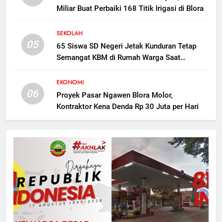
Gerebek Oplosan LPG di
Miliar Buat Perbaiki 168 Titik Irigasi di Blora
Kunduran Blora, 806 Tabung
Disita tapi Belum Ada Tersangka
KRIMINAL
SEKOLAH
05
65 Siswa SD Negeri Jetak Kunduran Tetap
Semangat KBM di Rumah Warga Saat
Sekolah Direvitalisasi
EKONOMI
06
Proyek Pasar Ngawen Blora Molor,
Kontraktor Kena Denda Rp 30 Juta per Hari