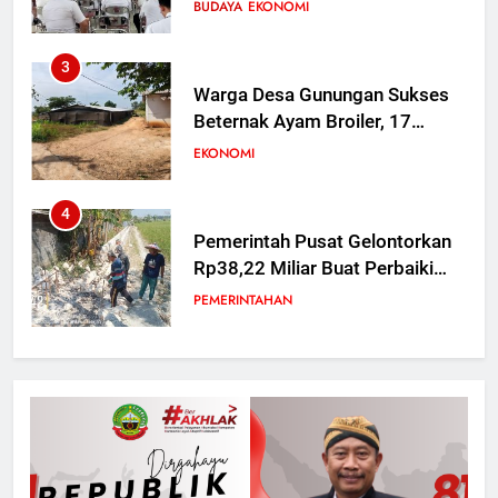
Penerangan Hukum ke Kades di
BUDAYA
EKONOMI
Kunduran
3
Warga Desa Gunungan Sukses
Beternak Ayam Broiler, 17
Kandang Mampu Tampung 160
EKONOMI
Ribu Ekor Dorong Ekonomi
Desa
4
Pemerintah Pusat Gelontorkan
Rp38,22 Miliar Buat Perbaiki
168 Titik Irigasi di Blora
PEMERINTAHAN
5
65 Siswa SD Negeri Jetak
Kunduran Tetap Semangat KBM
di Rumah Warga Saat Sekolah
SEKOLAH
Direvitalisasi