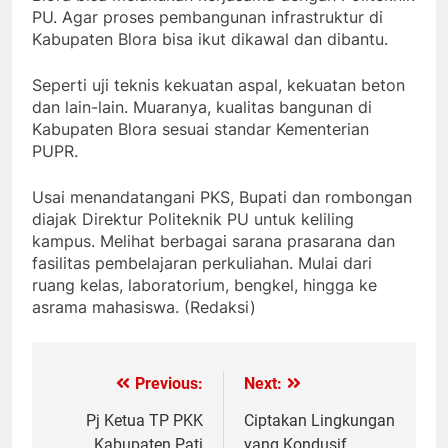
PU. Agar proses pembangunan infrastruktur di
Kabupaten Blora bisa ikut dikawal dan dibantu.
Seperti uji teknis kekuatan aspal, kekuatan beton
dan lain-lain. Muaranya, kualitas bangunan di
Kabupaten Blora sesuai standar Kementerian
PUPR.
Usai menandatangani PKS, Bupati dan rombongan
diajak Direktur Politeknik PU untuk keliling
kampus. Melihat berbagai sarana prasarana dan
fasilitas pembelajaran perkuliahan. Mulai dari
ruang kelas, laboratorium, bengkel, hingga ke
asrama mahasiswa. (Redaksi)
Previous:
Next:
Post
navigation
Pj Ketua TP PKK
Ciptakan Lingkungan
Kabupaten Pati
yang Kondusif,