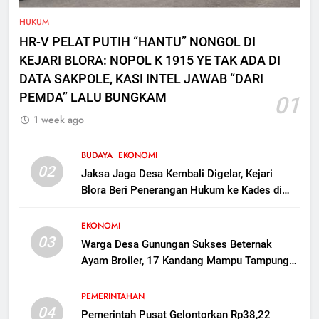
HUKUM
5
HR-V PELAT PUTIH “HANTU” NONGOL DI
65 Siswa SD Negeri Jetak
KEJARI BLORA: NOPOL K 1915 YE TAK ADA DI
Kunduran Tetap Semangat KBM
di Rumah Warga Saat Sekolah
DATA SAKPOLE, KASI INTEL JAWAB “DARI
SEKOLAH
Direvitalisasi
PEMDA” LALU BUNGKAM
01
1 week ago
6
Proyek Pasar Ngawen Blora
Molor, Kontraktor Kena Denda
BUDAYA
EKONOMI
02
Rp 30 Juta per Hari
Jaksa Jaga Desa Kembali Digelar, Kejari
EKONOMI
Blora Beri Penerangan Hukum ke Kades di
Kunduran
7
EKONOMI
Polres Blora Tetapkan 1
03
Warga Desa Gunungan Sukses Beternak
Tersangka Kasus Oplosan LPG
Ayam Broiler, 17 Kandang Mampu Tampung
Subsidi di Kunduran, 3 Buronan
KRIMINAL
160 Ribu Ekor Dorong Ekonomi Desa
Masih Diburu
PEMERINTAHAN
8
04
Pemerintah Pusat Gelontorkan Rp38,22