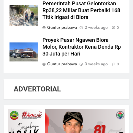
Pemerintah Pusat Gelontorkan
Rp38,22 Miliar Buat Perbaiki 168
Titik Irigasi di Blora
Guntur prabawa
2 weeks ago
0
Proyek Pasar Ngawen Blora
Molor, Kontraktor Kena Denda Rp
5
30 Juta per Hari
65 Siswa SD Negeri Jetak
Kunduran Tetap Semangat KBM
Guntur prabawa
3 weeks ago
0
di Rumah Warga Saat Sekolah
SEKOLAH
Direvitalisasi
ADVERTORIAL
6
Proyek Pasar Ngawen Blora
Molor, Kontraktor Kena Denda
Rp 30 Juta per Hari
EKONOMI
7