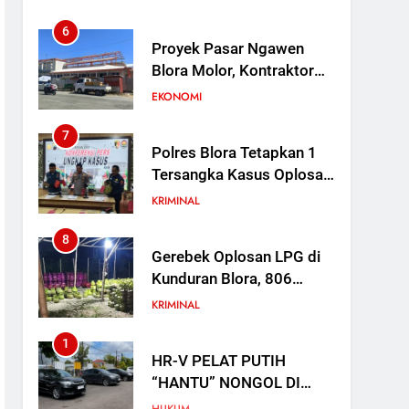
Saat Sekolah Direvitalisasi
6
Proyek Pasar Ngawen
Blora Molor, Kontraktor
Kena Denda Rp 30 Juta
EKONOMI
per Hari
7
Polres Blora Tetapkan 1
Tersangka Kasus Oplosan
LPG Subsidi di Kunduran,
KRIMINAL
3 Buronan Masih Diburu
8
Gerebek Oplosan LPG di
Kunduran Blora, 806
Tabung Disita tapi Belum
KRIMINAL
Ada Tersangka
1
HR-V PELAT PUTIH
“HANTU” NONGOL DI
KEJARI BLORA: NOPOL K
HUKUM