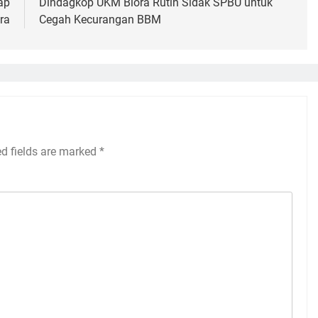
ap
Dindagkop UKM Blora Rutin Sidak SPBU untuk
ra
Cegah Kecurangan BBM
ed fields are marked
*