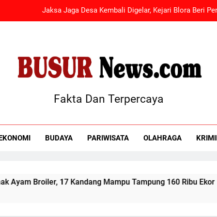
Jaksa Jaga Desa Kembali Digelar, Kejari Blora Beri 
Warga Desa Gunungan Sukses Beternak Ayam Broiler, 17 Kandang
Pemerintah Pusat Gelontorkan Rp38,22 Miliar B
HR-V PELAT PUTIH “HANTU” NONGOL DI KEJARI BLORA: NOPOL K
KASI INTEL 
Jaksa Jaga Desa Kembali Digelar, Kejari Blora Beri 
Fakta Dan Terpercaya
 News
Warga Desa Gunungan Sukses Beternak Ayam Broiler, 17 Kandang
Pemerintah Pusat Gelontorkan Rp38,22 Miliar B
EKONOMI
BUDAYA
PARIWISATA
OLAHRAGA
KRIM
Kandang Mampu Tampung 160 Ribu Ekor Dorong Ekonomi Desa