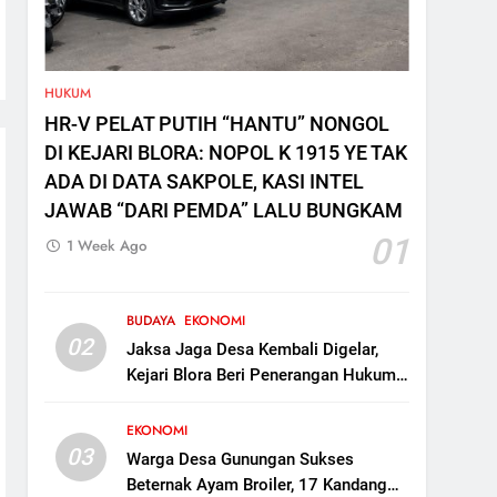
HUKUM
HR-V PELAT PUTIH “HANTU” NONGOL
DI KEJARI BLORA: NOPOL K 1915 YE TAK
ADA DI DATA SAKPOLE, KASI INTEL
JAWAB “DARI PEMDA” LALU BUNGKAM
01
1 Week Ago
BUDAYA
EKONOMI
02
Jaksa Jaga Desa Kembali Digelar,
Kejari Blora Beri Penerangan Hukum
ke Kades di Kunduran
EKONOMI
03
Warga Desa Gunungan Sukses
Beternak Ayam Broiler, 17 Kandang