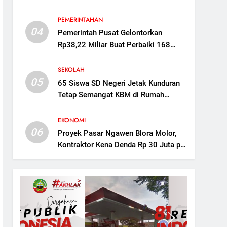
Mampu Tampung 160 Ribu Ekor
Dorong Ekonomi Desa
PEMERINTAHAN
04
Pemerintah Pusat Gelontorkan
Rp38,22 Miliar Buat Perbaiki 168
Titik Irigasi di Blora
SEKOLAH
05
65 Siswa SD Negeri Jetak Kunduran
Tetap Semangat KBM di Rumah
Warga Saat Sekolah Direvitalisasi
EKONOMI
06
Proyek Pasar Ngawen Blora Molor,
Kontraktor Kena Denda Rp 30 Juta per
Hari