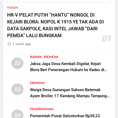
Disita tapi Belum Ada Tersangka
KRIMINAL
HUKUM
HR-V PELAT PUTIH “HANTU” NONGOL DI
KEJARI BLORA: NOPOL K 1915 YE TAK ADA DI
DATA SAKPOLE, KASI INTEL JAWAB “DARI
PEMDA” LALU BUNGKAM
01
1 week ago
BUDAYA
EKONOMI
02
Jaksa Jaga Desa Kembali Digelar, Kejari
Blora Beri Penerangan Hukum ke Kades di
Kunduran
EKONOMI
03
Warga Desa Gunungan Sukses Beternak
Ayam Broiler, 17 Kandang Mampu Tampung
160 Ribu Ekor Dorong Ekonomi Desa
PEMERINTAHAN
04
Pemerintah Pusat Gelontorkan Rp38,22