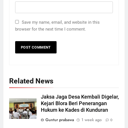
Save my name, email, and website in this
browser for the next time I comment.
5
65 Siswa SD Negeri Jetak
Kunduran Tetap Semangat KBM
di Rumah Warga Saat Sekolah
SEKOLAH
Direvitalisasi
6
Related News
Proyek Pasar Ngawen Blora
Molor, Kontraktor Kena Denda
Rp 30 Juta per Hari
EKONOMI
Jaksa Jaga Desa Kembali Digelar,
Kejari Blora Beri Penerangan
Hukum ke Kades di Kunduran
7
Polres Blora Tetapkan 1
Guntur prabawa
1 week ago
0
Tersangka Kasus Oplosan LPG