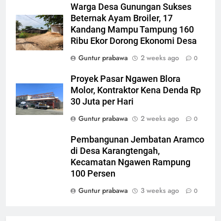
Subsidi di Kunduran, 3 Buronan
Warga Desa Gunungan Sukses
KRIMINAL
Beternak Ayam Broiler, 17
Masih Diburu
Kandang Mampu Tampung 160
8
Ribu Ekor Dorong Ekonomi Desa
Gerebek Oplosan LPG di
Guntur prabawa
2 weeks ago
0
Kunduran Blora, 806 Tabung
Disita tapi Belum Ada Tersangka
KRIMINAL
Proyek Pasar Ngawen Blora
Molor, Kontraktor Kena Denda Rp
1
30 Juta per Hari
HR-V PELAT PUTIH “HANTU”
Guntur prabawa
2 weeks ago
0
NONGOL DI KEJARI BLORA:
NOPOL K 1915 YE TAK ADA DI
HUKUM
Pembangunan Jembatan Aramco
DATA SAKPOLE, KASI INTEL
di Desa Karangtengah,
JAWAB “DARI PEMDA” LALU
Kecamatan Ngawen Rampung
2
BUNGKAM
100 Persen
Jaksa Jaga Desa Kembali
Digelar, Kejari Blora Beri
Guntur prabawa
3 weeks ago
0
Penerangan Hukum ke Kades di
BUDAYA
EKONOMI
Kunduran