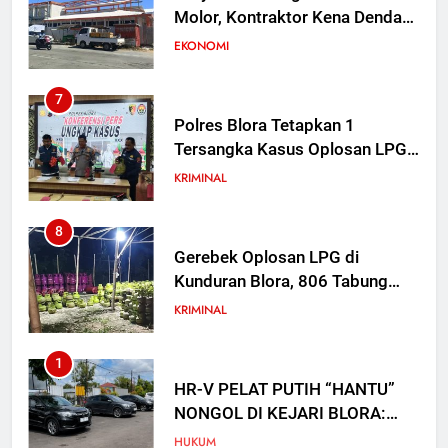
Molor, Kontraktor Kena Denda
Rp 30 Juta per Hari
EKONOMI
7
Polres Blora Tetapkan 1
Tersangka Kasus Oplosan LPG
Subsidi di Kunduran, 3 Buronan
KRIMINAL
Masih Diburu
8
Gerebek Oplosan LPG di
Kunduran Blora, 806 Tabung
Disita tapi Belum Ada Tersangka
KRIMINAL
1
HR-V PELAT PUTIH “HANTU”
NONGOL DI KEJARI BLORA:
NOPOL K 1915 YE TAK ADA DI
HUKUM