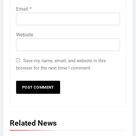
Email
*
Website
Save my name, email, and website in this
browser for the next time I comment.
5
65 Siswa SD Negeri Jetak
Related News
Kunduran Tetap Semangat KBM
di Rumah Warga Saat Sekolah
SEKOLAH