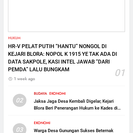
7
Polres Blora Tetapkan 1
Tersangka Kasus Oplosan LPG
Subsidi di Kunduran, 3 Buronan
KRIMINAL
HUKUM
Masih Diburu
HR-V PELAT PUTIH “HANTU” NONGOL DI
8
KEJARI BLORA: NOPOL K 1915 YE TAK ADA DI
Gerebek Oplosan LPG di
DATA SAKPOLE, KASI INTEL JAWAB “DARI
Kunduran Blora, 806 Tabung
PEMDA” LALU BUNGKAM
01
Disita tapi Belum Ada Tersangka
KRIMINAL
1 week ago
BUDAYA
EKONOMI
02
Jaksa Jaga Desa Kembali Digelar, Kejari
Blora Beri Penerangan Hukum ke Kades di
Kunduran
EKONOMI
03
Warga Desa Gunungan Sukses Beternak