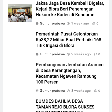
Direvitalisasi
Jaksa Jaga Desa Kembali Digelar,
Kejari Blora Beri Penerangan
6
Hukum ke Kades di Kunduran
Proyek Pasar Ngawen Blora
Molor, Kontraktor Kena Denda
Guntur prabawa
1 week ago
0
Rp 30 Juta per Hari
EKONOMI
Pemerintah Pusat Gelontorkan
Rp38,22 Miliar Buat Perbaiki 168
7
Titik Irigasi di Blora
Polres Blora Tetapkan 1
Guntur prabawa
2 weeks ago
0
Tersangka Kasus Oplosan LPG
Subsidi di Kunduran, 3 Buronan
KRIMINAL
Pembangunan Jembatan Aramco
Masih Diburu
di Desa Karangtengah,
8
Kecamatan Ngawen Rampung
100 Persen
Gerebek Oplosan LPG di
Kunduran Blora, 806 Tabung
Guntur prabawa
3 weeks ago
0
Disita tapi Belum Ada Tersangka
KRIMINAL
BUMDES DAHLIA DESA
TAMANREJO BLORA SUKSES
1