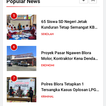
Popular News
168 Titik Irigasi di Blora
PEMERINTAHAN
5
65 Siswa SD Negeri Jetak
Kunduran Tetap Semangat KBM
di Rumah Warga Saat Sekolah
SEKOLAH
Direvitalisasi
6
Proyek Pasar Ngawen Blora
Molor, Kontraktor Kena Denda
Rp 30 Juta per Hari
EKONOMI
7
Polres Blora Tetapkan 1
Tersangka Kasus Oplosan LPG
Subsidi di Kunduran, 3 Buronan
KRIMINAL
Masih Diburu