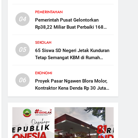
Mampu Tampung 160 Ribu Ekor
Dorong Ekonomi Desa
PEMERINTAHAN
04
Pemerintah Pusat Gelontorkan
Rp38,22 Miliar Buat Perbaiki 168
Titik Irigasi di Blora
SEKOLAH
05
65 Siswa SD Negeri Jetak Kunduran
Tetap Semangat KBM di Rumah
Warga Saat Sekolah Direvitalisasi
EKONOMI
06
Proyek Pasar Ngawen Blora Molor,
Kontraktor Kena Denda Rp 30 Juta
per Hari