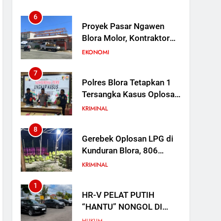
Saat Sekolah Direvitalisasi
6
Proyek Pasar Ngawen
Blora Molor, Kontraktor
Kena Denda Rp 30 Juta
EKONOMI
per Hari
7
Polres Blora Tetapkan 1
Tersangka Kasus Oplosan
LPG Subsidi di Kunduran,
KRIMINAL
3 Buronan Masih Diburu
8
Gerebek Oplosan LPG di
Kunduran Blora, 806
Tabung Disita tapi Belum
KRIMINAL
Ada Tersangka
1
HR-V PELAT PUTIH
“HANTU” NONGOL DI
KEJARI BLORA: NOPOL K
HUKUM