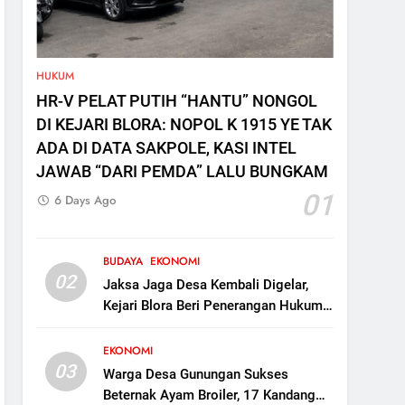
HUKUM
HR-V PELAT PUTIH “HANTU” NONGOL
DI KEJARI BLORA: NOPOL K 1915 YE TAK
ADA DI DATA SAKPOLE, KASI INTEL
JAWAB “DARI PEMDA” LALU BUNGKAM
01
6 Days Ago
BUDAYA
EKONOMI
02
Jaksa Jaga Desa Kembali Digelar,
Kejari Blora Beri Penerangan Hukum
ke Kades di Kunduran
EKONOMI
03
Warga Desa Gunungan Sukses
Beternak Ayam Broiler, 17 Kandang