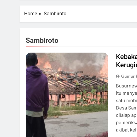
Home
Sambiroto
Sambiroto
Kebaka
Kerugi
Guntur 
Busurnews
itu menye
satu mobi
Desa Sam
dilalap a
pemeriksa
akibat ke